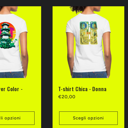
wer Color -
T-shirt Chica - Donna
Prezzo
€20,00
di
listino
li opzioni
Scegli opzioni