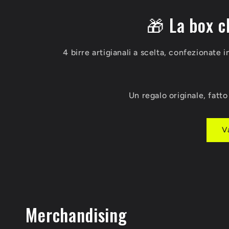
🎁 La box c
4 birre artigianali a scelta, confezionate i
Un regalo originale, fatt
V
Merchandising