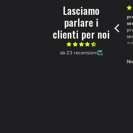
Lasciamo
Fantastico
pr
parlare i
Il tubone e le lattine sono
ser
clienti per noi
fantastiche, soprattutto da
pr
regalare.
ser
E la birra e' buonissima !!
⭐️⭐
da 23 recensioni
Massimo Scapini
Ni