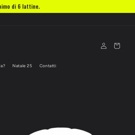
imo di 6 lattine.
Accedi
Carrello
la?
Natale 25
Contatti