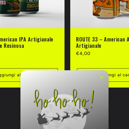
merican IPA Artigianale
ROUTE 33 – American 
e Resinosa
Artigianale
Prezzo
€4,00
di
listino
ggiungi al carrello
Aggiungi al car
su
1
/
2