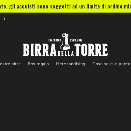
nte, gli acquisti sono soggetti ad un limite di ordine min
ostre birre
Box regalo
Merchandising
Cosa bolle in pento