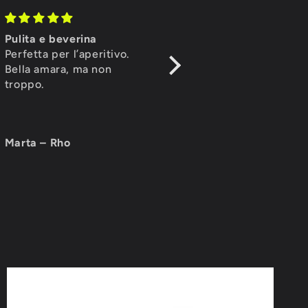
Pulita e beverina
Ottimo equilibrio
Perfetta per l’aperitivo.
Birra forte ma rotonda. La
Bella amara, ma non
Nugget è intensa ma molt
troppo.
bevibile.
Marta – Rho
Lorenzo – Pavia