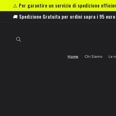
Vai
⚠️ Per garantire un servizio di spedizione efficie
direttamente
ai contenuti
🚚 Spedizione Gratuita per ordini sopra i 95 euro
Home
Chi Siamo
Le n